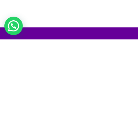
Venha hospedar-se com muito charme, conforto e excelente
atendimento em um casarão Inglês do século XIX, com decoração
Indiana/Oriental, cercado de pura Mata Atlântica em plena Serra
do Mar. Aroma de insensos e chás exóticos completam o clima
Zen de Paz e Harmonia.