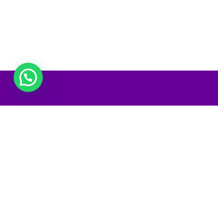
Venha hospedar-se com muito charme, conforto e
excelente atendimento em um casarão Inglês do sécu
XIX, com decoração Indiana/Oriental, cercado de pu
Mata Atlântica em plena Serra do Mar. Aroma de
insensos e chás exóticos completam o clima Zen de 